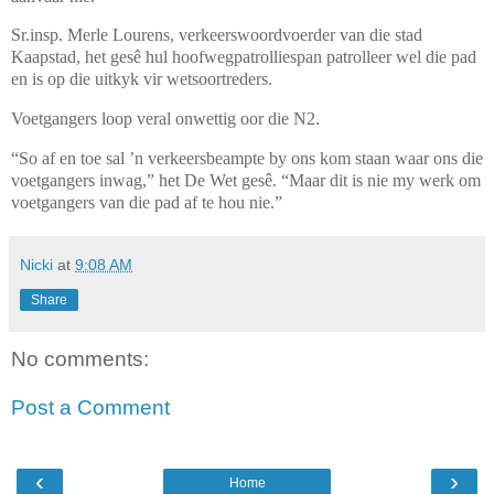
Sr.insp. Merle Lourens, verkeerswoordvoerder van die stad
Kaapstad, het gesê hul hoofwegpatrolliespan patrolleer wel die pad
en is op die uitkyk vir wetsoortreders.
Voetgangers loop veral onwettig oor die N2.
“So af en toe sal ’n verkeers­beampte by ons kom staan waar ons die
voetgangers inwag,” het De Wet gesê. “Maar dit is nie my werk om
voetgangers van die pad af te hou nie.”
Nicki
at
9:08 AM
Share
No comments:
Post a Comment
‹
›
Home