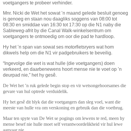
voetgangers te probeer verhinder.
Mnr. Nicki de Wet het sowat ’n maand gelede besluit genoeg
is genoeg en staan nou daagliks soggens van 08:00 tot
08:30 en smiddae van 16:30 tot 17:30 op die N1 naby die
Sableweg-afrit by die Canal Walk-winkelsentrum om
voetgangers te ontmoedig om oor die pad te hardloop.
Hy het ’n span van sowat ses motorfietsryers wat hom
dikwels help om die N1 vir padgebruikers te beveilig.
“Ingevolge die wet is wat hulle (die voetgangers) doen
verkeerd, en daarbenewens hoort mense nie te voet op ’n
deurpad nie,” het hy gesê.
De Wet het ’n ruk gelede begin stop en vir wetsongehoorsames die
gevare van hul optrede verduidelik.
Hy het gesê dit blyk dat die voetgangers dan sleg voel, want die
meeste van hulle vra om verskoning en gebruik dan die voetbrug.
Maar ten spyte van De Wet se pogings om lewens te red, meen hy
mense besef nie hulle moet self verantwoordelikheid vir hul lewe
aanvaar nie.