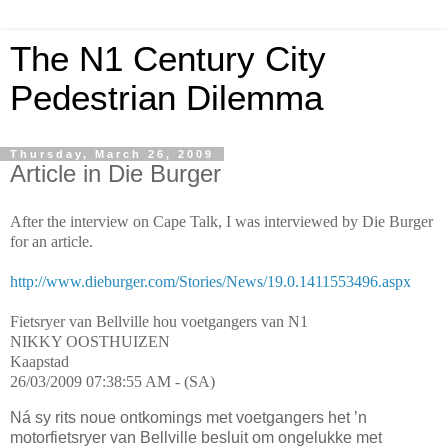
The N1 Century City
Pedestrian Dilemma
Thursday, March 26, 2009
Article in Die Burger
After the interview on Cape Talk, I was interviewed by Die Burger
for an article.
http://www.dieburger.com/Stories/News/19.0.1411553496.aspx
Fietsryer van Bellville hou voetgangers van N1
NIKKY OOSTHUIZEN
Kaapstad
26/03/2009 07:38:55 AM - (SA)
Ná sy rits noue ontkomings met voetgangers het ’n
motorfiets­ryer van Bellville besluit om ongelukke met